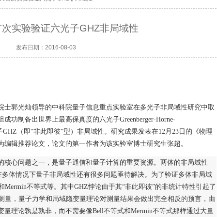
次实验验证六光子GHZ非局域性
发布日期：2016-08-03
院士郭光灿领导的中科院量子信息重点实验室在多光子非局域性研究中取
组成功制备出世界上最高保真度的六光子
Greenberger-Horne-
子
GHZ
（即
“
非此即彼
”
型）非局域性。研究成果发表在
12
月
23
日的《物理
为编辑推荐论文，论文的第一作者为该实验室博士研究生张超。
的核心问题之一，是量子通信和量子计算的重要资源。两体的非局域性
在多体情况下量子非局域性还有很多问题亟待解决。为了验证多体非局域
和
Mermin
不等式等。其中
GHZ
悖论由于其
“
非此即彼
”
的非统计特性引起了
测量，量子力学和局域隐变量理论对测量结果会做出完全相反的预言，由
变量理论孰是孰非，而不需要像
Bell
不等式和
Mermin
不等式那样通过大量