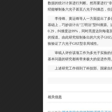
数据的统计计算进行判断。然而要进行
“
经能够制备六光子甚至八光子纠缠态，但
李传锋、黄运锋等人一方面提出了多
基础上，巧妙设计出
“
三明治
”
型纠缠源。
0.29
，纠缠度达
99%
，同时亮度达到每毫
的报道。由此研究组制备出的六光子
GHZ
验验证了六光子
GHZ
型非局域性。
审稿人评价该项工作为多光子实验的
基本问题的研究都将带来极大的促进作用
上述研究工作得到了科技部、国家自
相关信息