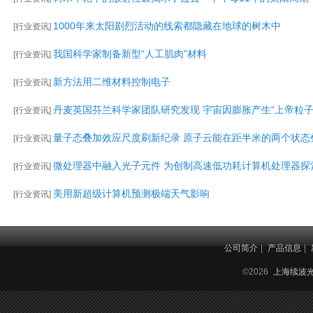
1000年来太阳剧烈活动的线索都隐藏在地球的树木中
[
行业资讯
]
我国科学家制备新型“人工肌肉”材料
[
行业资讯
]
新方法用二维材料控制电子
[
行业资讯
]
丹麦英国芬兰科学家团队研究发现 宇宙因膨胀产生“上帝粒子
[
行业资讯
]
量子态叠加效应尺度刷新纪录 原子云能在距半米的两个状态
[
行业资讯
]
微处理器中融入光子元件 为创制高速低功耗计算机处理器探
[
行业资讯
]
美用新超级计算机预测极端天气影响
[
行业资讯
]
公司简介
|
产品信息
|
©2026
上海续波